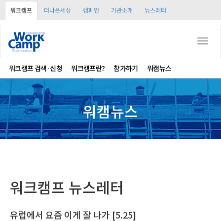
워크캠프
더나은세상
캠페인
기관소개
뉴스레터
Togg
navi
워크캠프 검색·신청
워크캠프란?
참가하기
워캠뉴스
워캠뉴스
워크캠프 뉴스레터
유럽에서 요즘 이게 잘 나가 [5.25]