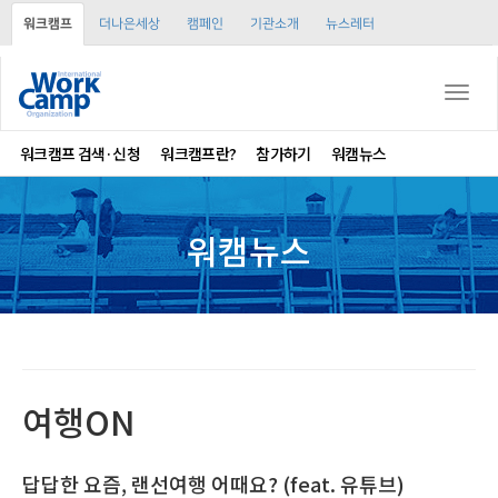
워크캠프
더나은세상
캠페인
기관소개
뉴스레터
Togg
navi
워크캠프 검색·신청
워크캠프란?
참가하기
워캠뉴스
워캠뉴스
여행ON
답답한 요즘, 랜선여행 어때요? (feat. 유튜브)