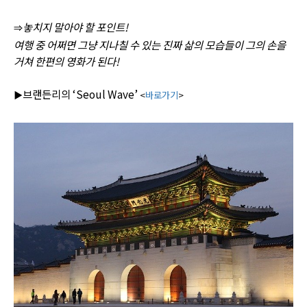
놓치지 말아야 할 포인트!
⇒
여행 중 어쩌면 그냥 지나칠 수 있는 진짜 삶의 모습들이 그의 손을
거쳐 한편의 영화가 된다!
브랜든리의 ‘Seoul Wave’
▶
<
바로가기
>