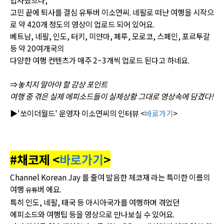
고민 끝에 퇴사를 결심 유투버 이소연씨. 네팔로 떠난 여행을 시작으
로 약 420개 정도의 영상이 업로드 되어 있어요.
베트남, 네팔, 인도, 터키, 미얀마, 페루, 모로코, 스페인, 포르투갈
등 약 20여개국의
다양한 여행 컨텐츠가 매주 2~3개씩 업로드 된다고 하네요.
⇒
놓치지 말아야 할 감상 포인트
여행 중 겪은 실제 에피소드들이 실제상황 그대로 영상속에 담겼다!
▶'쏘이더월드' 운영자 이소연씨의 인터뷰 <
바로가기
>
#채코제 <
바로가기
>
Channel Korean Jay 를 줄여 발음한 체코재 라는 특이한 이름의
여행
버 에요.
유튜
특히 인도, 네팔, 태국 등 아시아국가를 여행하며 겪었던
에피소드와 여행팁 등을 영상으로 만나보실 수 있어요.