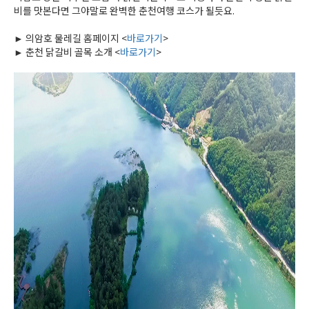
비를 맛본다면 그야말로 완벽한 춘천여행 코스가 될듯요.
► 의암호 물레길 홈페이지 <
바로가기
>
► 춘천 닭갈비 골목 소개 <
바로가기
>