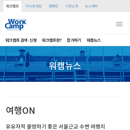
워크캠프
더나은세상
캠페인
기관소개
뉴스레터
Togg
navi
워크캠프 검색·신청
워크캠프란?
참가하기
워캠뉴스
워캠뉴스
여행ON
유유자적 물멍하기 좋은 서울근교 수변 여행지