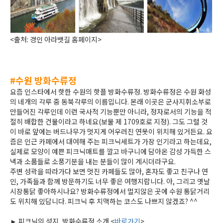
<출처: 경인 아라뱃길 홈페이지>
#수원 방화수류정
요즘 인스타에서 핫한 수원의 핫플 방화수류정. 방화수류정은 수원 화성
의 네개의 각루 중 동북각루의 이름입니다. 본래 이곳은 군사지휘소부로
만들어진 각루인데 이런 국사적 기능뿐만 아니라, 정자로서의 기능을 적
절히 배합한 건물이라고 하네요(보물 제 1709호로 지정). 그도 그럴 것
이 바로 앞에는 버드나무가 멋지게 어우러진 연못이 위치해 있거든요. 요
즘은 인근 카페에서 대여해 주는 피크닉세트가 가장 인기라고 하는데요,
실제로 모양이 예쁜 피크닉매트를 깔고 바구니에 담아온 감성 가득한 스
낵과 소품들로 소풍기분을 내는 분들이 많이 계시더라구요.
주변 성곽을 따라가다 보면 멋진 카페들도 많아, 혼자도 좋고 친구나 연
인, 가족들과 함께 방문하기도 너무 좋은 여행지랍니다. 아, 그리고 옛날
시장통닭 좋아하시나요? 방화수류정에서 멀지않은 곳에 수원 통닭거리
도 위치해 있답니다. 피크닉 후 치맥하는 코스도 나쁘지 않겠죠? ^^
► 피크닉의 성지, 방화수류정 소개 <
바로가기
>