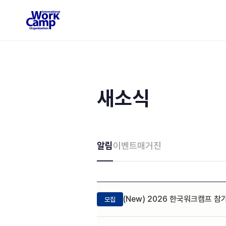
새소식
알림
이벤트
매거진
(New) 2026 한국워크캠프 참
모집