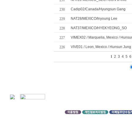
231
Cadip02/Canada/Hyungsun Gang
230
NAT28/MEXICO/Inyoung Lee
229
NAT37/MEXICO/HYEKYEONG_SO
228
VIMEX02 / Marquelia, Mexico / Hunsu
227
VIVE01 / Leon, Mexico / Hunsun Jung
226
1
2
3
4
5
6