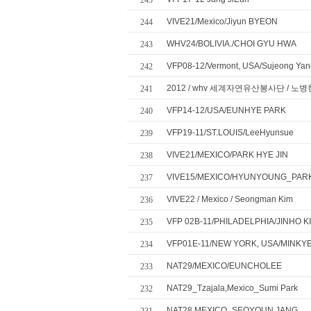
245
VIVE21/Mexico/Jiyun BYEON
244
WHV24/BOLIVIA./CHOI GYU HWA
243
VFP08-12/Vermont, USA/Sujeong Yan
242
2012 / whv 세계자연유산봉사단 / 노병
241
VFP14-12/USA/EUNHYE PARK
240
VFP19-11/ST.LOUIS/LeeHyunsue
239
VIVE21/MEXICO/PARK HYE JIN
238
VIVE15/MEXICO/HYUNYOUNG_PAR
237
VIVE22 / Mexico / Seongman Kim
236
VFP 02B-11/PHILADELPHIA/JINHO K
235
VFP01E-11/NEW YORK, USA/MINK
234
NAT29/MEXICO/EUNCHOLEE
233
NAT29_Tzajala,Mexico_Sumi Park
232
NAT28 MEXICO_SEOYOUN JANG